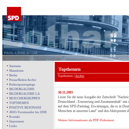
Startseite
Topthemen
Mannheim
Berlin
|
Topthemen
Archiv
Presse/Reden/Archiv
Kulturspaziergänge
BILDERGALERIE
30.11.2005
BILDERGALERIE LA
Lesen Sie die neue Ausgabe der Zeitschrift "Nachric
BESUCHERGRUPPEN
Deutschland - Erneuerung und Zusammenhalt" mit d
TOPTHEMEN
auf dem SPD-Parteitag: Erwartungen, die es in Deuts
POSITIVE RESONANZ
Menschen in unserem Land" und den Aktivposten d
AWO-Vorsitzender bis 2008
Kontakt
Weitere Informationen als PDF-Dokument
Impressum
Links