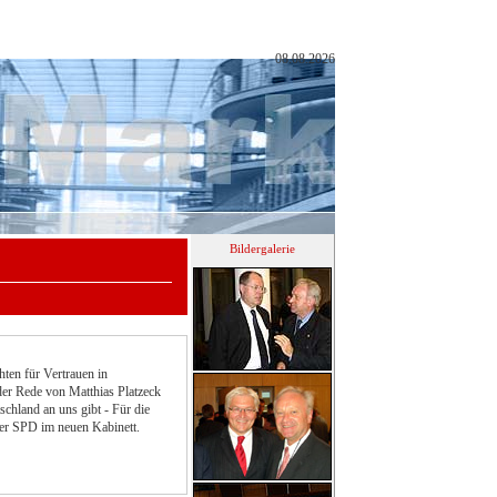
08.08.2026
Bildergalerie
hten für Vertrauen in
er Rede von Matthias Platzeck
chland an uns gibt - Für die
er SPD im neuen Kabinett.