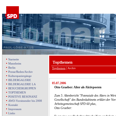
Startseite
Topthemen
Mannheim
Berlin
|
Topthemen
Archiv
Presse/Reden/Archiv
Kulturspaziergänge
BILDERGALERIE
05.07.2006
BILDERGALERIE LA
Otto Graeber: Alter als Aktivposten
BESUCHERGRUPPEN
TOPTHEMEN
Zum 5. Altenbericht "Potenziale des Alters in Wirt
POSITIVE RESONANZ
Gesellschaft" des Bundeskabinetts erklärt der Vor
AWO-Vorsitzender bis 2008
Arbeitsgemeinschaft SPD 60 plus,
Kontakt
Otto Graeber:
Impressum
Links