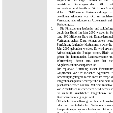
Angesichts des engen Zeitraumes zur Um
gesetzlichen Grundlagen des SGB II w
vorhandenen und bewährten Strukturen öffent
sichern. Zielführende Fortentwicklungen
beteiligten Akteuren vor Ort zu realisiere
Vernetzung aller Akteure am Arbeitsmarkt auf 
Bedeutung zu.
5.
Die Finanzierung laufender und zukünftige
durch den Bund. Im Jahr 2005 werden in Bad
rund 360 Millionen Euro für Eingliederungs
Verfügung stehen. Dazu können bereits heute
Fortführung laufender Maßnahmen sowie di
Jahr 2005 gebunden werden. Es wird erwarte
Arbeitslosigkeit das Budget erhöht. Bleibt 
gehen die kommunalen Landesverbände und
Württemberg davon aus, dass bei steige
Angebotsstruktur anzupassen ist.
Die regionale Aufteilung dieser Finanzmitt
Gesprächen vor Ort zwischen Agenturen 
Beschäftigungsträgern nichts mehr im Wege, d
Integrationsangebote weitergeführt und neue
geschaffen werden können. Mit einer Initiative
von Arbeitslosenhilfebeziehern wird bereits
bis zu 6.000 zusätzlichen Integrations- und
Baden-Württemberg angestrebt.
6.
Öffentliche Beschäftigung darf bei der Umsetz
oder nach zentralistischen Verfahren umg
Kooperationspartner entscheiden vor Ort, ob un