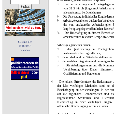
organisieren, gelten folgende Eckpunkte:
¾
Bei der Schaffung von Arbeitsgelegenhe
von 52 % für die jüngeren Arbeitslosen 
alle anderen zu berücksichtigen.
¾
Die Umsetzung individueller Eingliederung
¾
Arbeitsgelegenheiten dürfen den Wettbewe
die von struktureller Arbeitslosigkeit 
langfristig angelegter öffentlicher Besch
¾
Die Beschäftigung in diesem Bereich so
arbeitsrechtlich relevante Perspektive ersc
Sie sind der
Arbeitsgelegenheiten dienen
19486087.
¾
der Qualifizierung und Reintegratio
Besucher
insbesondere bei Jugendlichen,
¾
dem Erhalt und der Wiederherstellung der 
¾
der sozialen Integration und gesamtgesells
¾
Die Arbeitsagenturen und die Kommune
Vereinbarung über Dauer, Einsatzo
Qualifizierung und Begleitung.
4.
Die lokalen Erfordernisse, die Bedürfnisse 
der Mix vielfältiger Methoden sind bei d
Beschäftigung zu berücksichtigen. In den ver
auf die regionalen Besonderheiten und die
zugeschnittene Strukturen und Dienstlei
Niederschlag in einer vielfältigen Träge
öffentliche Beschäftigung gefunden haben.