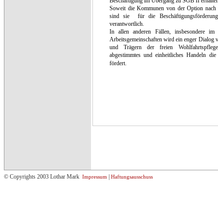
Beschäftigung im Übergang zu SGB II erhalte
Soweit die Kommunen von der Option nach
sind sie
für die Beschäftigungsförder
verantwortlich.
In allen anderen Fällen, insbesondere im
Arbeitsgemeinschaften wird ein enger Dialog
und Trägern der freien Wohlfahrtspfle
abgestimmtes und einheitliches Handeln die 
fördert.
© Copyrights 2003 Lothar Mark
|
Impressum
Haftungsausschuss