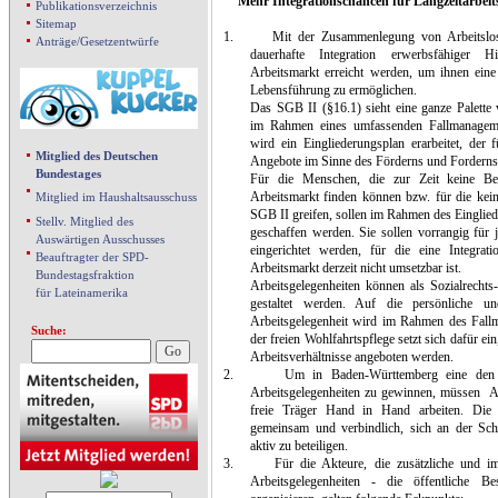
Mehr Integrationschancen für Langzeitarbei
Publikationsverzeichnis
Sitemap
1.
Mit der Zusammenlegung von Arbeitslose
Anträge/Gesetzentwürfe
dauerhafte Integration erwerbsfähiger H
Arbeitsmarkt erreicht werden, um ihnen eine
Lebensführung zu ermöglichen.
Das SGB II (§16.1) sieht eine ganze Palette
im Rahmen eines umfassenden Fallmanageme
wird ein Eingliederungsplan erarbeitet, der 
Mitglied des Deutschen
Angebote im Sinne des Förderns und Forderns 
Bundestages
Für die Menschen, die zur Zeit keine Be
Arbeitsmarkt finden können bzw. für die ke
Mitglied im Haushaltsausschuss
SGB II greifen, sollen im Rahmen des Einglied
Stellv. Mitglied des
geschaffen werden. Sie sollen vorrangig für
Auswärtigen Ausschusses
eingerichtet werden, für die eine Integra
Beauftragter der SPD-
Arbeitsmarkt derzeit nicht umsetzbar ist.
Bundestagsfraktion
Arbeitsgelegenheiten können als Sozialrechts-
für Lateinamerika
gestaltet werden. Auf die persönliche u
Arbeitsgelegenheit wird im Rahmen des Fall
Suche:
der freien Wohlfahrtspflege setzt sich dafür ein,
Arbeitsverhältnisse angeboten werden.
2.
Um in Baden-Württemberg eine den 
Arbeitsgelegenheiten zu gewinnen, müssen
A
freie Träger Hand in Hand arbeiten. Die U
gemeinsam und verbindlich, sich an der Sch
aktiv zu beteiligen.
3.
Für die Akteure, die zusätzliche und im
Arbeitsgelegenheiten - die öffentliche B