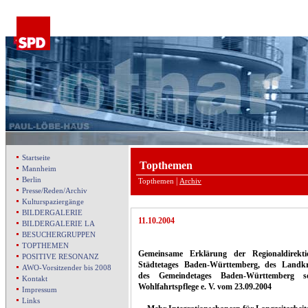
Startseite
Topthemen
Mannheim
Berlin
|
Topthemen
Archiv
Presse/Reden/Archiv
Kulturspaziergänge
BILDERGALERIE
11.10.2004
BILDERGALERIE LA
BESUCHERGRUPPEN
TOPTHEMEN
Gemeinsame Erklärung der Regionaldirekt
POSITIVE RESONANZ
Städtetages Baden-Württemberg, des Landkr
AWO-Vorsitzender bis 2008
des Gemeindetages Baden-Württemberg s
Kontakt
Wohlfahrtspflege e. V. vom 23.09.2004
Impressum
Links