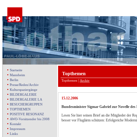
Startseite
Topthemen
Mannheim
Berlin
|
Topthemen
Archiv
Presse/Reden/Archiv
Kulturspaziergänge
BILDERGALERIE
15.12.2006
BILDERGALERIE LA
BESUCHERGRUPPEN
Bundesminister Sigmar Gabriel zur Novelle des 
TOPTHEMEN
POSITIVE RESONANZ
Lesen Sie hier seinen Brief an die Mitglieder der R
AWO-Vorsitzender bis 2008
besser vor Fluglärm schützen: Erfolgreiche Modern
Kontakt
Impressum
Links