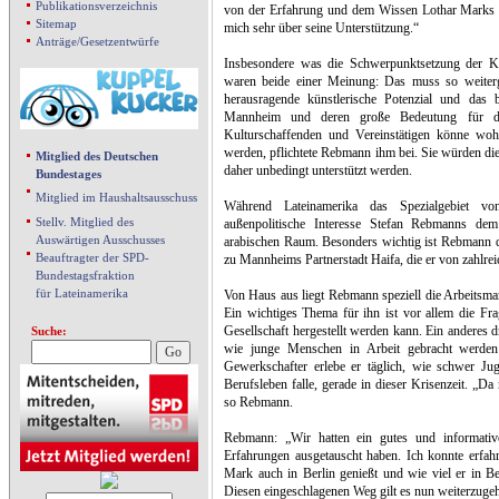
Publikationsverzeichnis
von der Erfahrung und dem Wissen Lothar Marks nu
Sitemap
mich sehr über seine Unterstützung.“
Anträge/Gesetzentwürfe
Insbesondere was die Schwerpunktsetzung der Ku
waren beide einer Meinung: Das muss so weiter
herausragende künstlerische Potenzial und das 
Mannheim und deren große Bedeutung für d
Kulturschaffenden und Vereinstätigen könne woh
werden, pflichtete Rebmann ihm bei. Sie würden die
Mitglied des Deutschen
daher unbedingt unterstützt werden.
Bundestages
Mitglied im Haushaltsausschuss
Während Lateinamerika das Spezialgebiet vo
Stellv. Mitglied des
außenpolitische Interesse Stefan Rebmanns d
Auswärtigen Ausschusses
arabischen Raum. Besonders wichtig ist Rebmann d
Beauftragter der SPD-
zu Mannheims Partnerstadt Haifa, die er von zahlre
Bundestagsfraktion
für Lateinamerika
Von Haus aus liegt Rebmann speziell die Arbeitsma
Ein wichtiges Thema für ihn ist vor allem die Fra
Gesellschaft hergestellt werden kann. Ein anderes d
Suche:
wie junge Menschen in Arbeit gebracht werden 
Gewerkschafter erlebe er täglich, wie schwer Ju
Berufsleben falle, gerade in dieser Krisenzeit. „
so Rebmann.
Rebmann: „Wir hatten ein gutes und informativ
Erfahrungen ausgetauscht haben. Ich konnte erfah
Mark auch in Berlin genießt und wie viel er in B
Diesen eingeschlagenen Weg gilt es nun weiterzuge