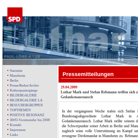
Startseite
Pressemitteilungen
Mannheim
Berlin
Presse/Reden/Archiv
29.04.2009
Kulturspaziergänge
Lothar Mark und Stefan Rebmann treffen sich 
BILDERGALERIE
Gedankenaustausch
BILDERGALERIE LA
BESUCHERGRUPPEN
TOPTHEMEN
In der vergangenen Woche trafen sich Stefa
POSITIVE RESONANZ
Bundestagsabgeordnete Lothar Mark in 
AWO-Vorsitzender bis 2008
Gedankenaustausch. Lothar Mark stellte seinem 
Kontakt
die Schwerpunkte seiner Arbeit in Berlin und Ma
Impressum
zugleich seine volle Unterstützung im Kampf 
Links
errungene Direktmandat in Mannheim zu. Rebmann